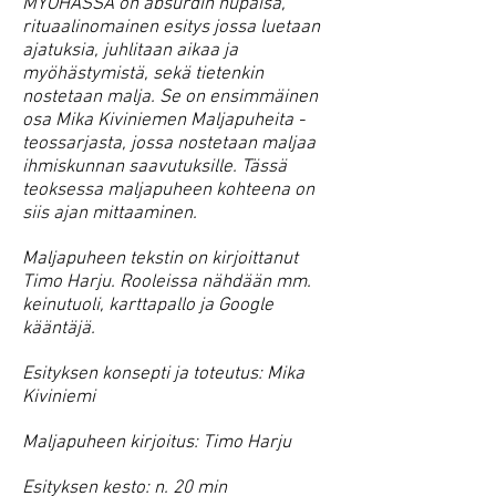
MYÖHÄSSÄ on absurdin hupaisa,
rituaalinomainen esitys jossa luetaan
ajatuksia, juhlitaan aikaa ja
myöhästymistä, sekä tietenkin
nostetaan malja. Se on ensimmäinen
osa Mika Kiviniemen Maljapuheita -
teossarjasta, jossa nostetaan maljaa
ihmiskunnan saavutuksille. Tässä
teoksessa maljapuheen kohteena on
siis ajan mittaaminen.
Maljapuheen tekstin on kirjoittanut
Timo Harju. Rooleissa nähdään mm.
keinutuoli, karttapallo ja Google
kääntäjä.
Esityksen konsepti ja toteutus: Mika
Kiviniemi
Maljapuheen kirjoitus: Timo Harju
Esityksen kesto: n. 20 min