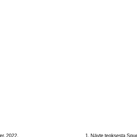
r, 2022.
1. Näyte teoksesta Squ