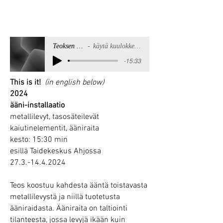
Teoksen ääniraita / Soundtrack of the piece
käytä kuulokkeita tai hyviä kaiuttimia / use headphones or good speakers
-15:33
This is it!
(in english below)
2024
ääni-installaatio
metallilevyt, tasosäteilevät
kaiutinelementit, ääniraita
kesto: 15:30 min
esillä Taidekeskus Ahjossa
27.3.-14.4.2024
Teos koostuu kahdesta ääntä toistavasta
metallilevystä ja niillä tuotetusta
ääniraidasta. Ääniraita on taltiointi
tilanteesta, jossa levyjä ikään kuin